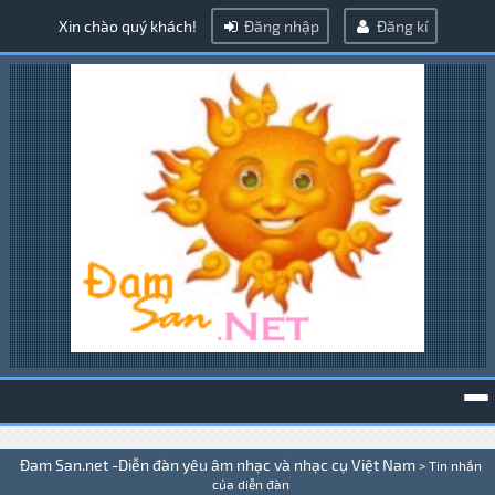
Xin chào quý khách!
Đăng nhập
Đăng kí
To
Đam San.net -Diễn đàn yêu âm nhạc và nhạc cụ Việt Nam
>
Tin nhắn
na
của diễn đàn