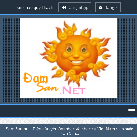
Xin chào quý khách!
Đăng nhập
Đăng kí
To
Đam San.net -Diễn đàn yêu âm nhạc và nhạc cụ Việt Nam
>
Tin nhắn
na
của diễn đàn