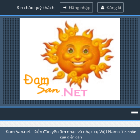
Xin chào quý khách!
Đăng nhập
Đăng kí
To
Đam San.net -Diễn đàn yêu âm nhạc và nhạc cụ Việt Nam
>
Tin nhắn
na
của diễn đàn