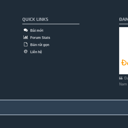
QUICK LINKS
ĐAM
Bài mới
Forum Stats
Bản rút gọn
Liên hệ
Đa
Nam