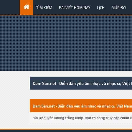
TÌM KIẾM
BÀI VIẾT HÔM NAY
LỊCH
GIÚP ĐỠ
Đam San.net -Diễn đàn yêu âm nhạc và nhạc cụ Việt
Đam San.net -Diễn đàn yêu âm nhạc và nhạc cụ Việt Nam
Mã ủy quyền không trùng khớp. Bạn có đang truy cập chính xá