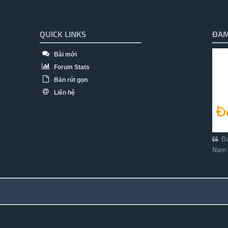
QUICK LINKS
ĐAM
Bài mới
Forum Stats
Bản rút gọn
Liên hệ
Đa
Nam