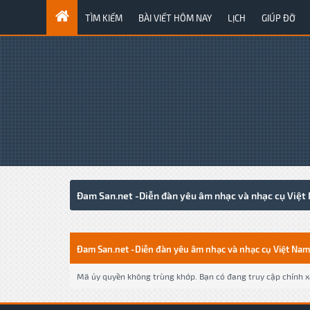
TÌM KIẾM
BÀI VIẾT HÔM NAY
LỊCH
GIÚP ĐỠ
Đam San.net -Diễn đàn yêu âm nhạc và nhạc cụ Việt
Đam San.net -Diễn đàn yêu âm nhạc và nhạc cụ Việt Nam
Mã ủy quyền không trùng khớp. Bạn có đang truy cập chính xá