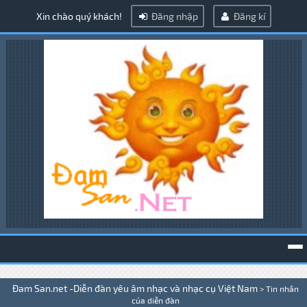
Xin chào quý khách!
Đăng nhập
Đăng kí
To
Đam San.net -Diễn đàn yêu âm nhạc và nhạc cụ Việt Nam
>
Tin nhắn
na
của diễn đàn