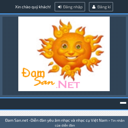
Xin chào quý khách!
Đăng nhập
Đăng kí
To
Đam San.net -Diễn đàn yêu âm nhạc và nhạc cụ Việt Nam
>
Tin nhắn
na
của diễn đàn