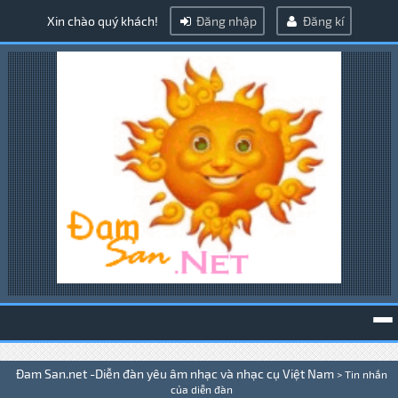
Xin chào quý khách!
Đăng nhập
Đăng kí
To
Đam San.net -Diễn đàn yêu âm nhạc và nhạc cụ Việt Nam
>
Tin nhắn
na
của diễn đàn