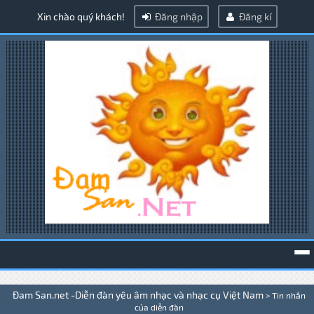
Xin chào quý khách!
Đăng nhập
Đăng kí
To
Đam San.net -Diễn đàn yêu âm nhạc và nhạc cụ Việt Nam
>
Tin nhắn
na
của diễn đàn