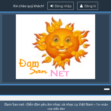
Xin chào quý khách!
Đăng nhập
Đăng kí
To
Đam San.net -Diễn đàn yêu âm nhạc và nhạc cụ Việt Nam
>
Tin nhắn
na
của diễn đàn