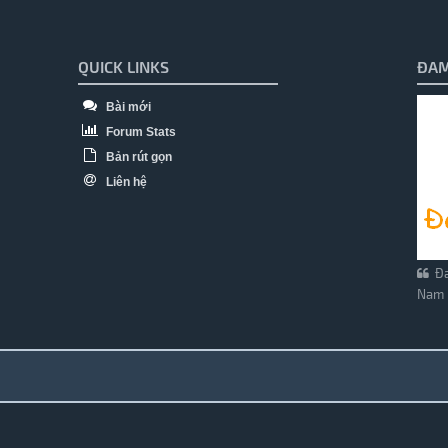
QUICK LINKS
ĐAM
Bài mới
Forum Stats
Bản rút gọn
Liên hệ
Đa
Nam