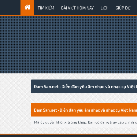
TÌM KIẾM
BÀI VIẾT HÔM NAY
LỊCH
GIÚP ĐỠ
Đam San.net -Diễn đàn yêu âm nhạc và nhạc cụ Việt
Đam San.net -Diễn đàn yêu âm nhạc và nhạc cụ Việt Nam
Mã ủy quyền không trùng khớp. Bạn có đang truy cập chính xá