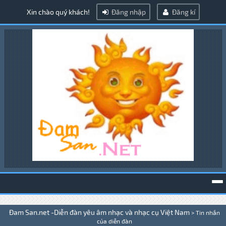
Xin chào quý khách!
Đăng nhập
Đăng kí
To
Đam San.net -Diễn đàn yêu âm nhạc và nhạc cụ Việt Nam
>
Tin nhắn
na
của diễn đàn