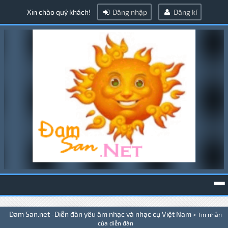
Xin chào quý khách!
Đăng nhập
Đăng kí
To
Đam San.net -Diễn đàn yêu âm nhạc và nhạc cụ Việt Nam
>
Tin nhắn
na
của diễn đàn