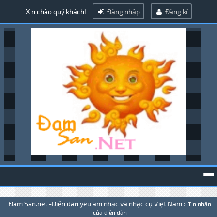
Xin chào quý khách!
Đăng nhập
Đăng kí
To
Đam San.net -Diễn đàn yêu âm nhạc và nhạc cụ Việt Nam
>
Tin nhắn
na
của diễn đàn