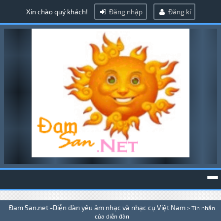
Xin chào quý khách!
Đăng nhập
Đăng kí
To
Đam San.net -Diễn đàn yêu âm nhạc và nhạc cụ Việt Nam
>
Tin nhắn
na
của diễn đàn