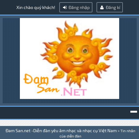
Xin chào quý khách!
Đăng nhập
Đăng kí
To
Đam San.net -Diễn đàn yêu âm nhạc và nhạc cụ Việt Nam
>
Tin nhắn
na
của diễn đàn