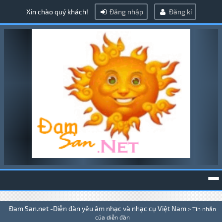
Xin chào quý khách!
Đăng nhập
Đăng kí
To
Đam San.net -Diễn đàn yêu âm nhạc và nhạc cụ Việt Nam
>
Tin nhắn
na
của diễn đàn