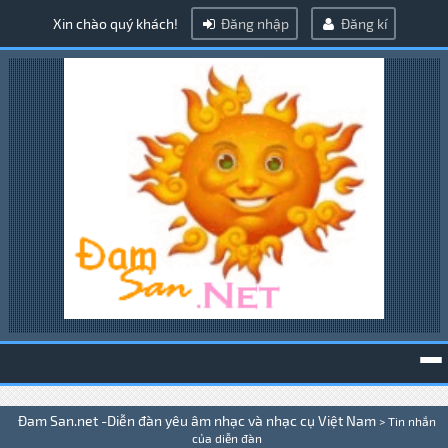
Xin chào quý khách!
Đăng nhập
Đăng kí
To
Đam San.net -Diễn đàn yêu âm nhạc và nhạc cụ Việt Nam
>
Tin nhắn
na
của diễn đàn