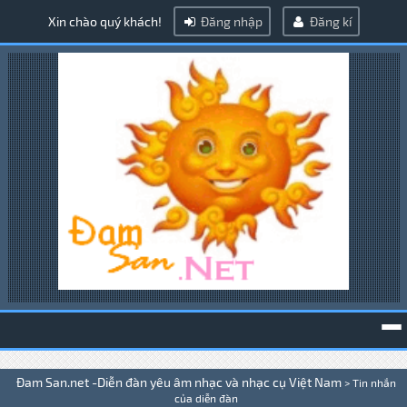
Xin chào quý khách!
Đăng nhập
Đăng kí
To
Đam San.net -Diễn đàn yêu âm nhạc và nhạc cụ Việt Nam
>
Tin nhắn
na
của diễn đàn