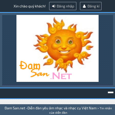
Xin chào quý khách!
Đăng nhập
Đăng kí
To
Đam San.net -Diễn đàn yêu âm nhạc và nhạc cụ Việt Nam
>
Tin nhắn
na
của diễn đàn