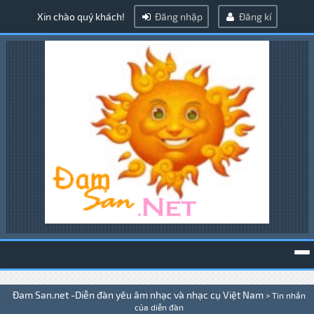
Xin chào quý khách!
Đăng nhập
Đăng kí
To
Đam San.net -Diễn đàn yêu âm nhạc và nhạc cụ Việt Nam
>
Tin nhắn
na
của diễn đàn