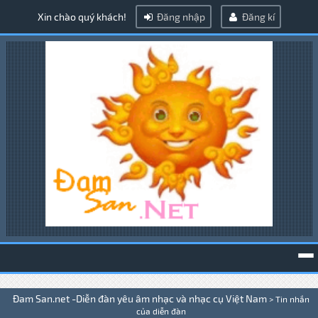
Xin chào quý khách!
Đăng nhập
Đăng kí
To
Đam San.net -Diễn đàn yêu âm nhạc và nhạc cụ Việt Nam
>
Tin nhắn
na
của diễn đàn