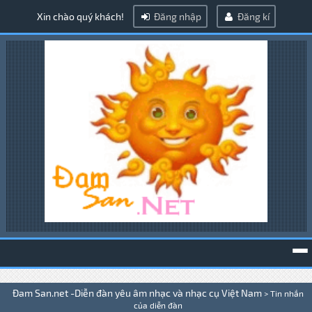
Xin chào quý khách!
Đăng nhập
Đăng kí
To
Đam San.net -Diễn đàn yêu âm nhạc và nhạc cụ Việt Nam
>
Tin nhắn
na
của diễn đàn