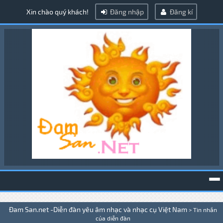
Xin chào quý khách!
Đăng nhập
Đăng kí
To
Đam San.net -Diễn đàn yêu âm nhạc và nhạc cụ Việt Nam
>
Tin nhắn
na
của diễn đàn