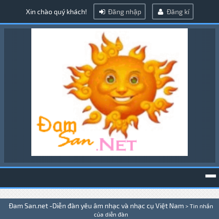
Xin chào quý khách!
Đăng nhập
Đăng kí
To
Đam San.net -Diễn đàn yêu âm nhạc và nhạc cụ Việt Nam
>
Tin nhắn
na
của diễn đàn