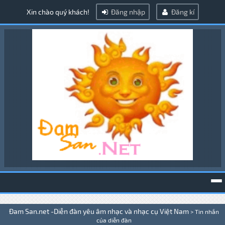
Xin chào quý khách!
Đăng nhập
Đăng kí
To
Đam San.net -Diễn đàn yêu âm nhạc và nhạc cụ Việt Nam
>
Tin nhắn
na
của diễn đàn