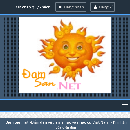
Xin chào quý khách!
Đăng nhập
Đăng kí
To
Đam San.net -Diễn đàn yêu âm nhạc và nhạc cụ Việt Nam
>
Tin nhắn
na
của diễn đàn