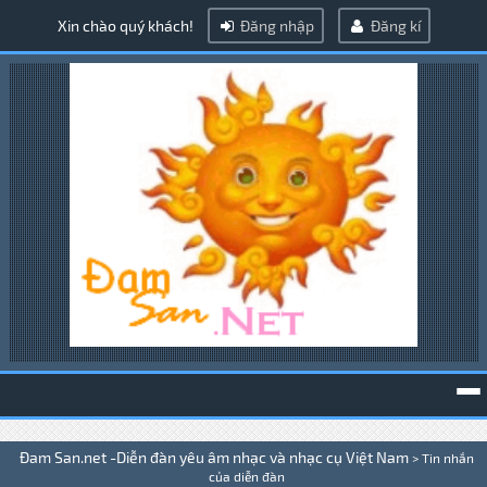
Xin chào quý khách!
Đăng nhập
Đăng kí
To
Đam San.net -Diễn đàn yêu âm nhạc và nhạc cụ Việt Nam
>
Tin nhắn
na
của diễn đàn