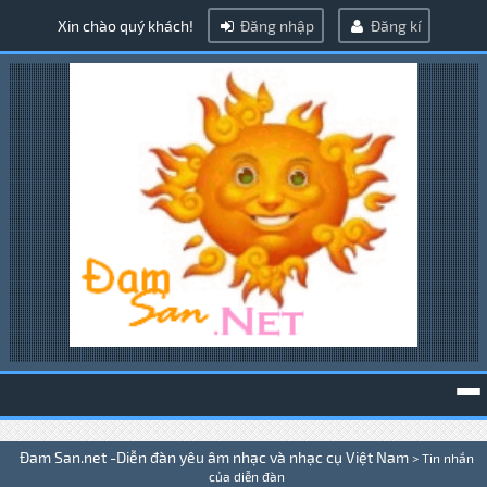
Xin chào quý khách!
Đăng nhập
Đăng kí
To
Đam San.net -Diễn đàn yêu âm nhạc và nhạc cụ Việt Nam
>
Tin nhắn
na
của diễn đàn