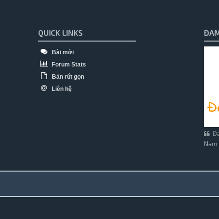
QUICK LINKS
ĐAM
Bài mới
Forum Stats
Bản rút gọn
Liên hệ
Đa
Nam