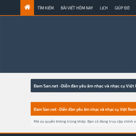
TÌM KIẾM
BÀI VIẾT HÔM NAY
LỊCH
GIÚP ĐỠ
Đam San.net -Diễn đàn yêu âm nhạc và nhạc cụ Việt
Đam San.net -Diễn đàn yêu âm nhạc và nhạc cụ Việt Nam
Mã ủy quyền không trùng khớp. Bạn có đang truy cập chính xá