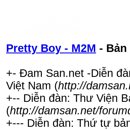
Pretty Boy - M2M
- Bản 
+- Đam San.net -Diễn đà
Việt Nam (
http://damsan.
+-- Diễn đàn: Thư Viện 
(
http://damsan.net/forum
+--- Diễn đàn: Thứ tự bả