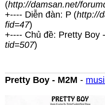
(
http://damsan.net/forum
+---- Diễn đàn: P (
http:/
fid=47
)
+---- Chủ đề: Pretty Boy
tid=507
)
Pretty Boy - M2M
-
musi