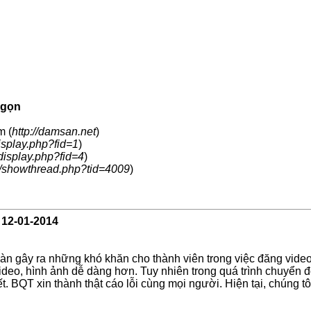
 gọn
m (
http://damsan.net
)
isplay.php?fid=1
)
display.php?fid=4
)
/showthread.php?tid=4009
)
-
12-01-2014
n đàn gây ra những khó khăn cho thành viên trong việc đăng vid
deo, hình ảnh dễ dàng hơn. Tuy nhiên trong quá trình chuyển đổi
. BQT xin thành thật cáo lỗi cùng mọi người. Hiện tại, chúng tô