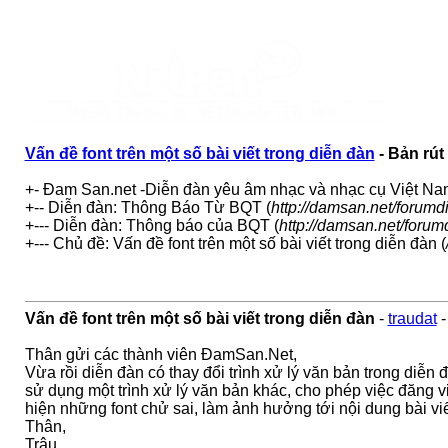
Vấn đề font trên một số bài viết trong diễn đàn
- Bản rút
+- Đam San.net -Diễn đàn yêu âm nhạc và nhạc cụ Việt Na
+-- Diễn đàn: Thông Báo Từ BQT (
http://damsan.net/forumd
+--- Diễn đàn: Thông báo của BQT (
http://damsan.net/forum
+--- Chủ đề: Vấn đề font trên một số bài viết trong diễn đàn (
Vấn đề font trên một số bài viết trong diễn đàn
-
traudat
Thân gửi các thành viên ĐamSan.Net,
Vừa rồi diễn đàn có thay đổi trình xử lý văn bản trong diễ
sử dụng một trình xử lý văn bản khác, cho phép việc đăng vi
hiện những font chử sai, làm ảnh hưởng tới nội dung bài viết
Thân,
Trâu.