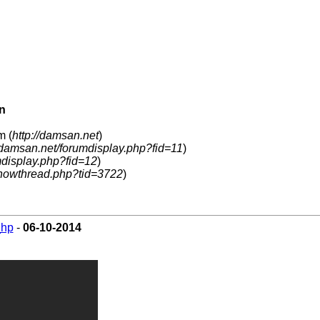
n
m (
http://damsan.net
)
//damsan.net/forumdisplay.php?fid=11
)
mdisplay.php?fid=12
)
howthread.php?tid=3722
)
_hp
-
06-10-2014