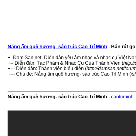
Nắng ấm quê hương- sáo trúc Cao Trí Minh
- Bản rút gọ
+- Đam San.net -Diễn đàn yêu âm nhạc và nhạc cụ Việt Na
+-- Diễn đàn: Tác Phẩm & Nhạc Cụ Của Thành Viên (
http:
+--- Diễn đàn: Thành viên biểu diễn (
http://damsan.net/foru
+--- Chủ đề: Nắng ấm quê hương- sáo trúc Cao Trí Minh (
/s
Nắng ấm quê hương- sáo trúc Cao Trí Minh
-
caotriminh