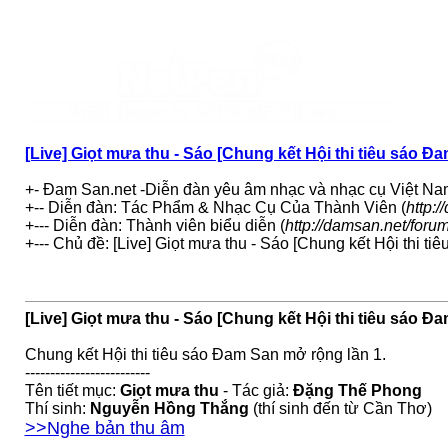
[Live] Giọt mưa thu - Sáo [Chung kết Hội thi tiêu sáo Đ
+- Đam San.net -Diễn đàn yêu âm nhạc và nhạc cụ Việt Na
+-- Diễn đàn: Tác Phẩm & Nhạc Cụ Của Thành Viên (
http:
+--- Diễn đàn: Thành viên biểu diễn (
http://damsan.net/foru
+--- Chủ đề: [Live] Giọt mưa thu - Sáo [Chung kết Hội thi ti
[Live] Giọt mưa thu - Sáo [Chung kết Hội thi tiêu sáo Đ
Chung kết Hội thi tiêu sáo Đam San mở rộng lần 1.
-------------------------
Tên tiết mục:
Giọt mưa thu
- Tác giả:
Đặng Thế Phong
Thí sinh:
Nguyễn Hồng Thắng
(thí sinh đến từ Cần Thơ)
>>Nghe bản thu âm