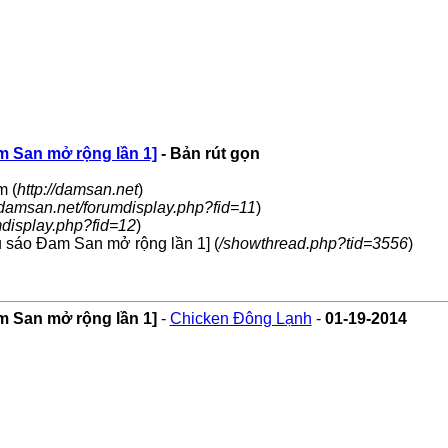
am San mở rộng lần 1]
- Bản rút gọn
m (
http://damsan.net
)
//damsan.net/forumdisplay.php?fid=11
)
mdisplay.php?fid=12
)
êu sáo Đam San mở rộng lần 1] (
/showthread.php?tid=3556
)
am San mở rộng lần 1]
-
Chicken Đông Lạnh
-
01-19-2014