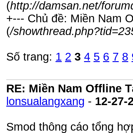
(
http://damsan.net/forum
+--- Chủ đề: Miền Nam O
(
/showthread.php?tid=23
Số trang:
1
2
3
4
5
6
7
8
RE: Miền Nam Offline 
lonsualangxang
-
12-27-
Smod thông cáo tổng hợp