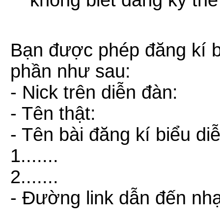
không biết đăng ký th
Bạn được phép đăng kí biể
phần như sau:
- Nick trên diễn đàn:
- Tên thật:
- Tên bài đăng kí biểu di
1.......
2.......
- Đường link dẫn đến nhạ