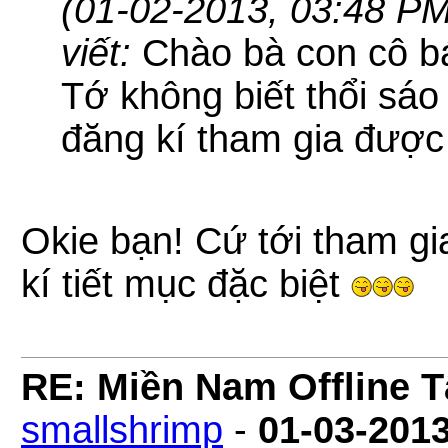
(01-02-2013, 03:48 PM
viết:
Chào bà con cô b
Tớ không biết thổi sáo
đăng kí tham gia được
Okie bạn! Cứ tới tham g
kí tiết mục đặc biệt
RE: Miền Nam Offline 
smallshrimp
-
01-03-201