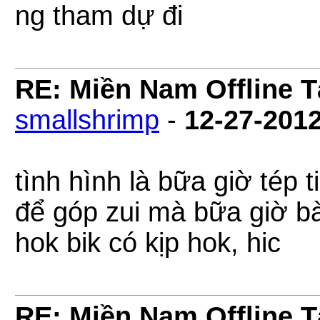
ng tham dự đi
RE: Miền Nam Offline 
smallshrimp
-
12-27-201
tình hình là bữa giờ tép t
để góp zui mà bữa giờ b
hok bik có kịp hok, hic
RE: Miền Nam Offline 