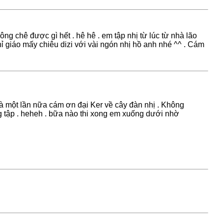
ng chê được gì hết . hê hê . em tập nhị từ lúc từ nhà lão
hỉ giáo mấy chiêu dizi với vài ngón nhị hồ anh nhé ^^ . Cám
Và một lần nữa cám ơn đại Ker về cây đàn nhị . Không
ũng tập . heheh . bữa nào thi xong em xuống dưới nhờ