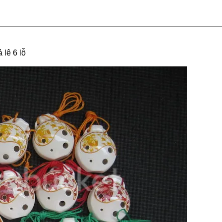
 lê 6 lỗ