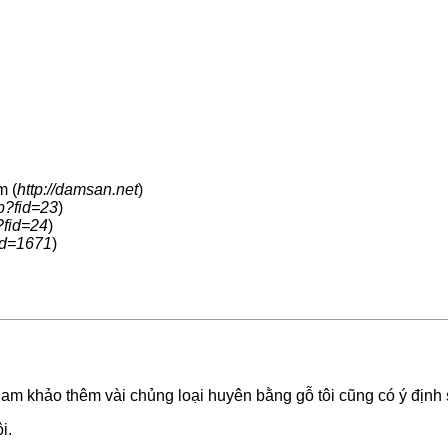
m (
http://damsan.net
)
p?fid=23
)
?fid=24
)
id=1671
)
ham khảo thêm vài chủng loại huyên bằng gỗ tôi cũng có ý địn
i.