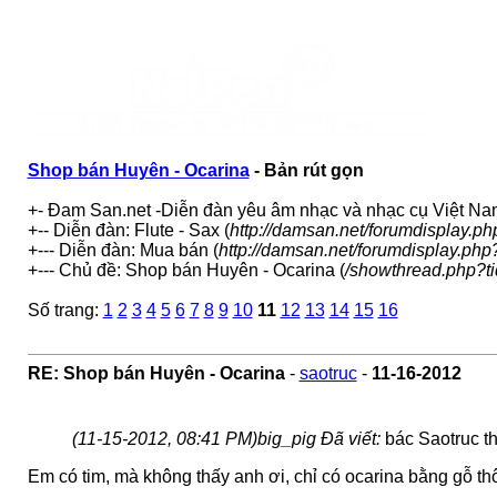
Shop bán Huyên - Ocarina
- Bản rút gọn
+- Đam San.net -Diễn đàn yêu âm nhạc và nhạc cụ Việt Na
+-- Diễn đàn: Flute - Sax (
http://damsan.net/forumdisplay.ph
+--- Diễn đàn: Mua bán (
http://damsan.net/forumdisplay.php
+--- Chủ đề: Shop bán Huyên - Ocarina (
/showthread.php?t
Số trang:
1
2
3
4
5
6
7
8
9
10
11
12
13
14
15
16
RE: Shop bán Huyên - Ocarina
-
saotruc
-
11-16-2012
(11-15-2012, 08:41 PM)
big_pig Đã viết:
bác Saotruc t
Em có tim, mà không thấy anh ơi, chỉ có ocarina bằng gỗ thô