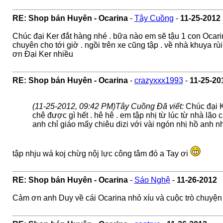
RE: Shop bán Huyên - Ocarina
-
Tây Cuồng
-
11-25-2012
Chúc đại Ker đắt hàng nhé . bữa nào em sẽ tậu 1 con Ocarina
chuyên cho tới giờ . ngồi trên xe cũng tập . về nhà khuya r
ơn Đại Ker nhiều
RE: Shop bán Huyên - Ocarina
-
crazyxxx1993
-
11-25-20
(11-25-2012, 09:42 PM)
Tây Cuồng Đã viết:
Chúc đại K
chê được gì hết . hê hê . em tập nhị từ lúc từ nhà lão
anh chỉ giáo mấy chiêu dizi với vài ngón nhị hồ anh 
tập nhju wá koj chừg nộj lực công tâm đó a Tay ơi
RE: Shop bán Huyên - Ocarina
-
Sáo Nghệ
-
11-26-2012
Cảm ơn anh Duy về cái Ocarina nhỏ xíu và cuộc trò chuyện