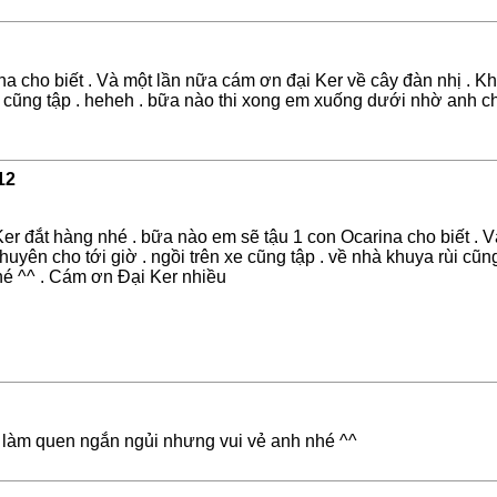
 cho biết . Và một lần nữa cám ơn đại Ker về cây đàn nhị . Khô
ùi cũng tập . heheh . bữa nào thi xong em xuống dưới nhờ anh c
12
er đắt hàng nhé . bữa nào em sẽ tậu 1 con Ocarina cho biết . 
 chuyên cho tới giờ . ngồi trên xe cũng tập . về nhà khuya rùi c
nhé ^^ . Cám ơn Đại Ker nhiều
 làm quen ngắn ngủi nhưng vui vẻ anh nhé ^^