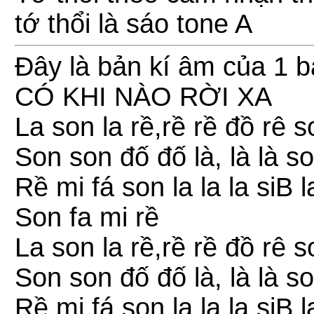
tớ thổi là sáo tone A
Đây là bản kí âm của 1 b
CÓ KHI NÀO RỜI XA
La son la rề,rề rề đồ rê 
Son son đố đố là, là là s
Rề mi fá son la la la siB 
Son fa mi rề
La son la rề,rề rề đồ rê 
Son son đố đố là, là là s
Rề mi fá son la la la siB 