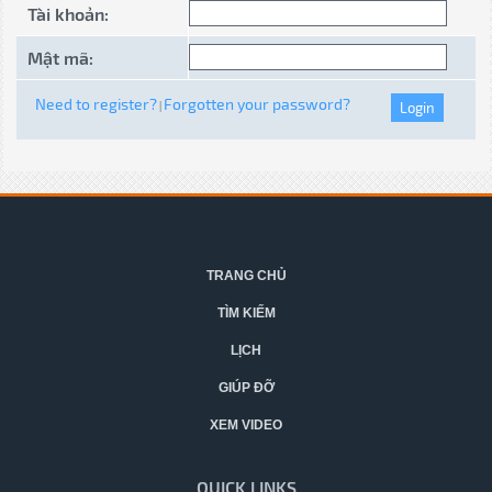
Tài khoản:
Mật mã:
Need to register?
Forgotten your password?
|
TRANG CHỦ
TÌM KIẾM
LỊCH
GIÚP ĐỠ
XEM VIDEO
QUICK LINKS