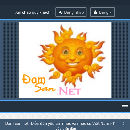
Xin chào quý khách!
Đăng nhập
Đăng kí
To
Đam San.net -Diễn đàn yêu âm nhạc và nhạc cụ Việt Nam
>
Tin nhắn
na
của diễn đàn