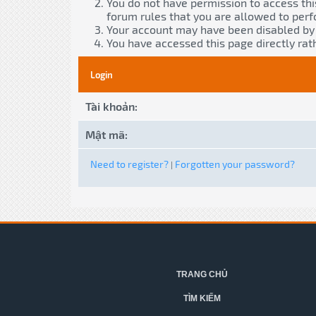
You do not have permission to access thi
forum rules that you are allowed to perf
Your account may have been disabled by a
You have accessed this page directly rath
Login
Tài khoản:
Mật mã:
Need to register?
Forgotten your password?
|
TRANG CHỦ
TÌM KIẾM