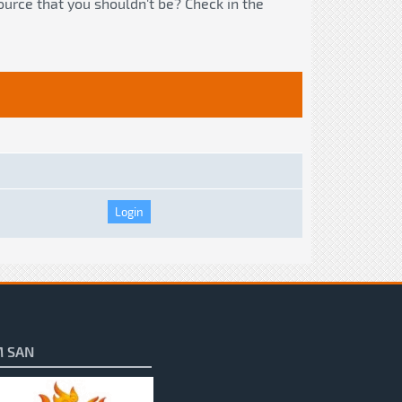
ource that you shouldn't be? Check in the
 SAN