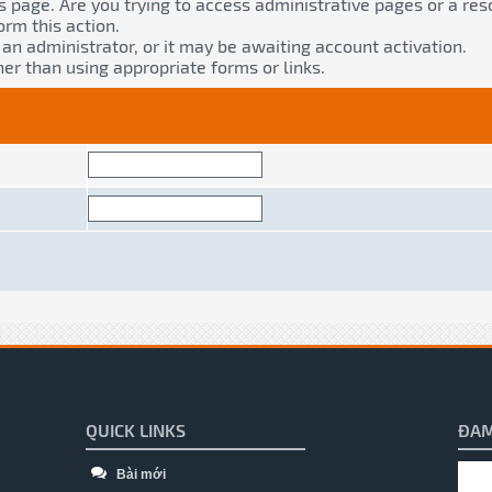
s page. Are you trying to access administrative pages or a res
orm this action.
n administrator, or it may be awaiting account activation.
er than using appropriate forms or links.
QUICK LINKS
ĐAM
Bài mới