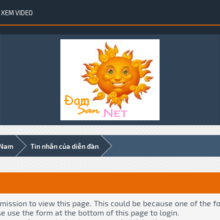
XEM VIDEO
 Nam
Tin nhắn của diễn đàn
rmission to view this page. This could be because one of the f
se use the form at the bottom of this page to login.