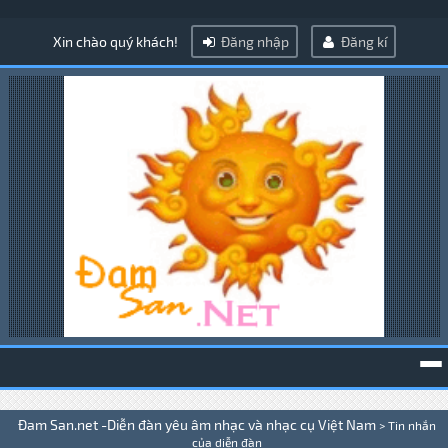
Xin chào quý khách!
Đăng nhập
Đăng kí
To
Đam San.net -Diễn đàn yêu âm nhạc và nhạc cụ Việt Nam
>
Tin nhắn
na
của diễn đàn