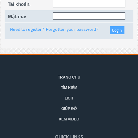
Tài khoản:
Mật mã:
Need to register?
Forgotten your password?
|
TRANG CHỦ
TÌM KIẾM
LỊCH
GIÚP ĐỠ
XEM VIDEO
QUICK LINKS