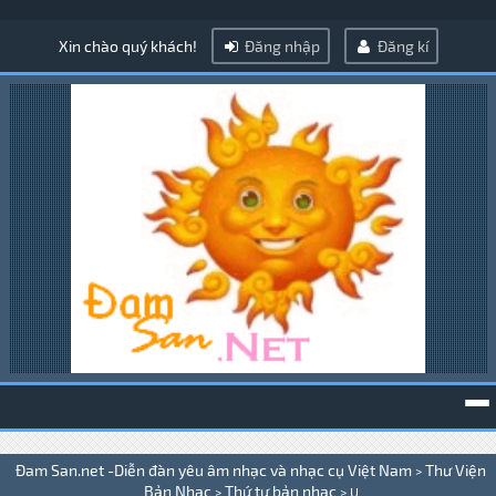
Xin chào quý khách!
Đăng nhập
Đăng kí
To
Đam San.net -Diễn đàn yêu âm nhạc và nhạc cụ Việt Nam
Thư Viện
>
na
Bản Nhạc
Thứ tự bản nhạc
>
>
U