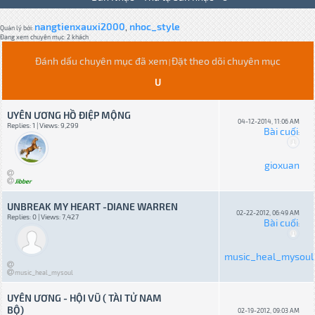
nangtienxauxi2000
nhoc_style
,
Quản lý bởi:
Đang xem chuyên mục: 2 khách
Đánh dấu chuyên mục đã xem
Đặt theo dõi chuyên mục
|
U
UYÊN ƯƠNG HỒ ĐIỆP MỘNG
04-12-2014, 11:06 AM
Replies: 1 | Views: 9,299
Bài cuối
:
gioxuan
Jibber
UNBREAK MY HEART -DIANE WARREN
02-22-2012, 06:49 AM
Replies: 0 | Views: 7,427
Bài cuối
:
music_heal_mysoul
music_heal_mysoul
UYÊN ƯƠNG - HỘI VŨ ( TÀI TỬ NAM
BỘ)
02-19-2012, 09:03 AM