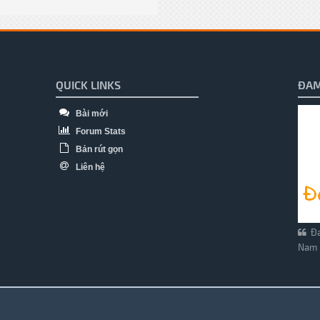
QUICK LINKS
ĐAM
Bài mới
Forum Stats
Bản rút gọn
Liên hệ
Đa
Nam