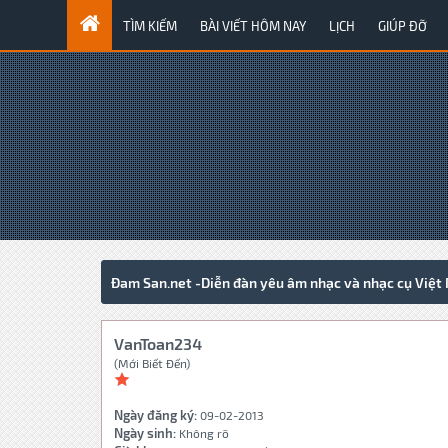
TÌM KIẾM
BÀI VIẾT HÔM NAY
LỊCH
GIÚP ĐỠ
Đam San.net -Diễn đàn yêu âm nhạc và nhạc cụ Việt
VanToan234
(Mới Biết Đến)
Ngày đăng ký:
09-02-2013
Ngày sinh:
Không rõ