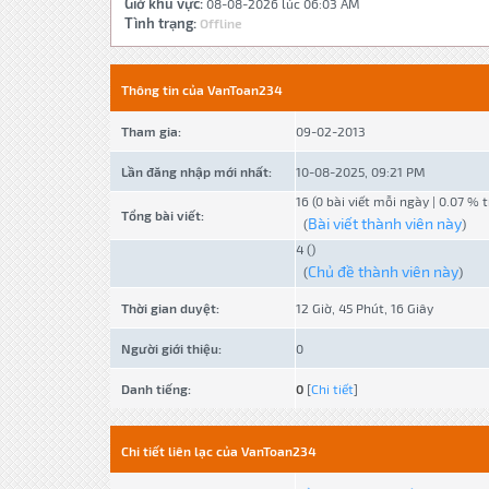
Giờ khu vực:
08-08-2026 lúc 06:03 AM
Tình trạng:
Offline
Thông tin của VanToan234
Tham gia:
09-02-2013
Lần đăng nhập mới nhất:
10-08-2025, 09:21 PM
16 (0 bài viết mỗi ngày | 0.07 % 
Tổng bài viết:
Bài viết thành viên này
(
)
4 ()
Chủ đề thành viên này
(
)
Thời gian duyệt:
12 Giờ, 45 Phút, 16 Giây
Người giới thiệu:
0
Danh tiếng:
0
[
Chi tiết
]
Chi tiết liên lạc của VanToan234