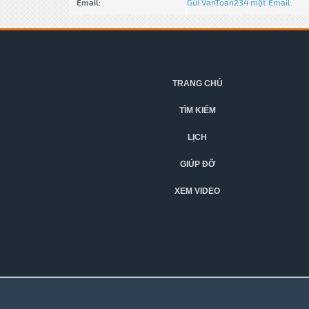
Email:
Gửi VanToan234 một Email.
TRANG CHỦ
TÌM KIẾM
LỊCH
GIÚP ĐỠ
XEM VIDEO