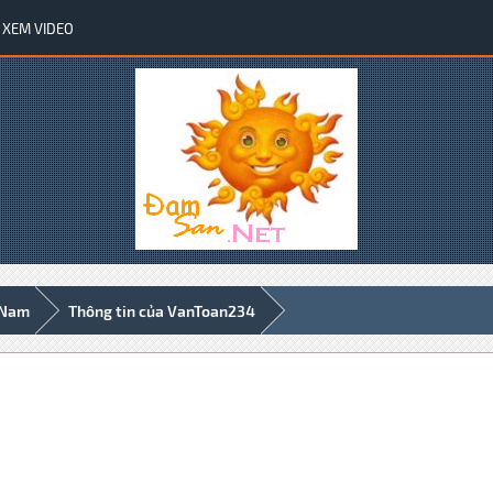
XEM VIDEO
 Nam
Thông tin của VanToan234