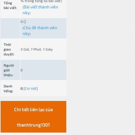
% trong tổng số bài viết)
Tổng
Bài viết thành viên
bài viết:
(
này
)
0 ()
Chủ đề thành viên
(
này
)
Thời
gian
3 Giờ, 7 Phút, 1 Giây
duyệt:
Người
giới
0
thiệu:
Danh
0
[
Chi tiết
]
tiếng:
Chi tiết liên lạc của
thanhtrung1301