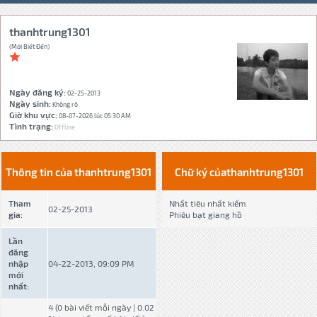
thanhtrung1301
(Mới Biết Đến)
Ngày đăng ký:
02-25-2013
Ngày sinh:
Không rõ
Giờ khu vực:
08-07-2026 lúc 05:30 AM
Tình trạng:
Offline
Thông tin của thanhtrung1301
Chữ ký củathanhtrung1301
Tham
Nhất tiêu nhất kiếm
02-25-2013
gia:
Phiêu bạt giang hồ
Lần
đăng
nhập
04-22-2013, 09:09 PM
mới
nhất:
4 (0 bài viết mỗi ngày | 0.02