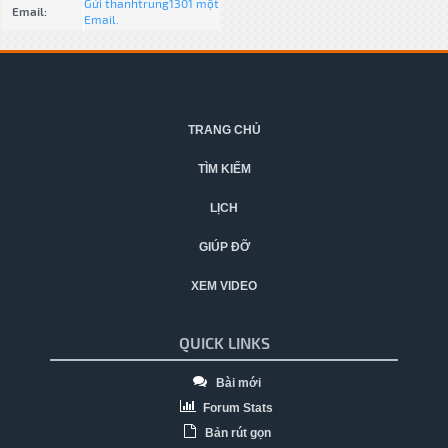
Gửi thanhtrung1301 một
Email:
Email.
TRANG CHỦ
TÌM KIẾM
LỊCH
GIÚP ĐỠ
XEM VIDEO
QUICK LINKS
Bài mới
Forum Stats
Bản rút gọn