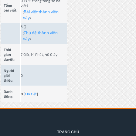
0.13 % trong tổng số bài
Tổng
viết)
bài viết:
Bài viết thành viên
(
này
)
3 ()
Chủ đề thành viên
(
này
)
Thời
gian
7 Giờ, 14 Phút, 40 Giây
duyệt:
Người
giới
0
thiệu:
Danh
0
[
Chi tiết
]
tiếng:
TRANG CHỦ