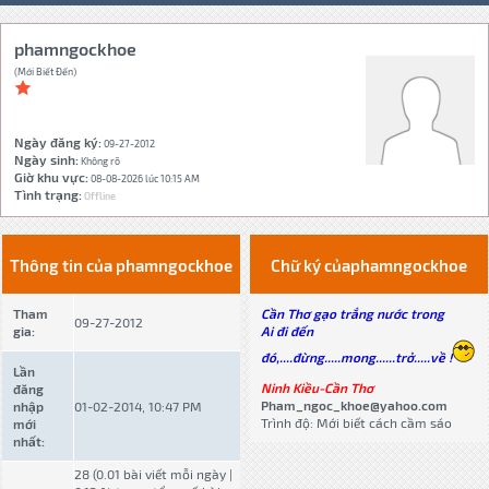
phamngockhoe
(Mới Biết Đến)
Ngày đăng ký:
09-27-2012
Ngày sinh:
Không rõ
Giờ khu vực:
08-08-2026 lúc 10:15 AM
Tình trạng:
Offline
Thông tin của phamngockhoe
Chữ ký củaphamngockhoe
Tham
Cần Thơ gạo trắng nước trong
09-27-2012
gia:
Ai đi đến
đó,....đừng.....mong......trở.....về !
Lần
Ninh Kiều-Cần Thơ
đăng
Pham_ngoc_khoe@yahoo.com
nhập
01-02-2014, 10:47 PM
Trình độ: Mới biết cách cầm sáo
mới
nhất:
28 (0.01 bài viết mỗi ngày |