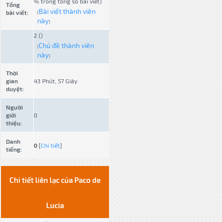
% trong tổng số bài viết)
Tổng
Bài viết thành viên
bài viết:
(
này
)
2 ()
Chủ đề thành viên
(
này
)
Thời
gian
43 Phút, 57 Giây
duyệt:
Người
giới
0
thiệu:
Danh
0
[
Chi tiết
]
tiếng:
Chi tiết liên lạc của Paco de
Lucia