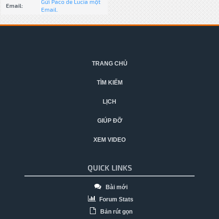
Gửi Paco de Lucia một
Email:
Email.
TRANG CHỦ
TÌM KIẾM
LỊCH
GIÚP ĐỠ
XEM VIDEO
QUICK LINKS
Bài mới
Forum Stats
Bản rút gọn