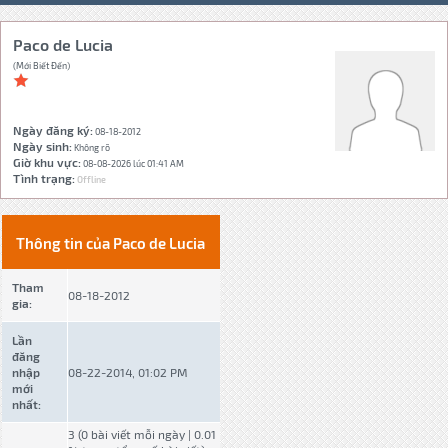
Paco de Lucia
(Mới Biết Đến)
Ngày đăng ký:
08-18-2012
Ngày sinh:
Không rõ
Giờ khu vực:
08-08-2026 lúc 01:41 AM
Tình trạng:
Offline
Thông tin của Paco de Lucia
Tham
08-18-2012
gia:
Lần
đăng
nhập
08-22-2014, 01:02 PM
mới
nhất:
3 (0 bài viết mỗi ngày | 0.01