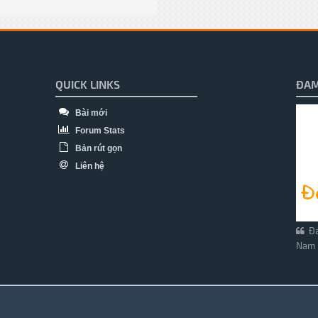
QUICK LINKS
ĐAM
Bài mới
Forum Stats
Bản rút gọn
Liên hệ
Đa
Nam