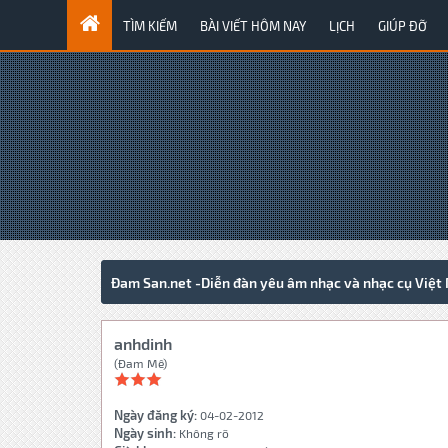
TÌM KIẾM
BÀI VIẾT HÔM NAY
LỊCH
GIÚP ĐỠ
Đam San.net -Diễn đàn yêu âm nhạc và nhạc cụ Việt
anhdinh
(Đam Mê)
Ngày đăng ký:
04-02-2012
Ngày sinh:
Không rõ