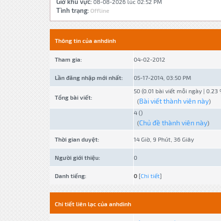
Giờ khu vực:
08-08-2026 lúc 02:52 PM
Tình trạng:
Offline
Thông tin của anhdinh
Tham gia:
04-02-2012
Lần đăng nhập mới nhất:
05-17-2014, 03:50 PM
50 (0.01 bài viết mỗi ngày | 0.23
Tổng bài viết:
Bài viết thành viên này
(
)
4 ()
Chủ đề thành viên này
(
)
Thời gian duyệt:
14 Giờ, 9 Phút, 36 Giây
Người giới thiệu:
0
Danh tiếng:
0
[
Chi tiết
]
Chi tiết liên lạc của anhdinh