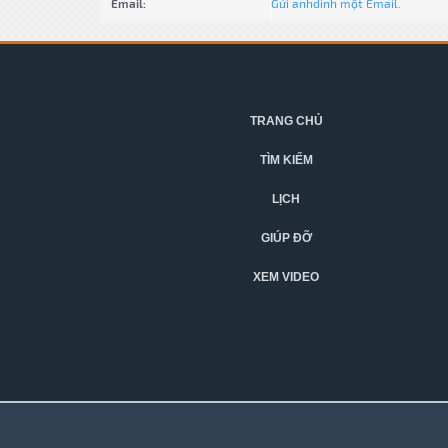
Email:
Gửi anhdinh một Email.
TRANG CHỦ
TÌM KIẾM
LỊCH
GIÚP ĐỠ
XEM VIDEO