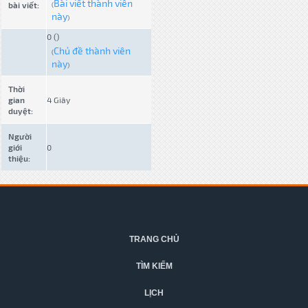
Bài viết thành viên
bài viết:
(
này
)
0 ()
Chủ đề thành viên
(
này
)
Thời
gian
4 Giây
duyệt:
Người
giới
0
thiệu:
TRANG CHỦ
TÌM KIẾM
LỊCH