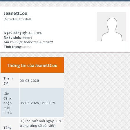
JeanettCou
(Account not Activated)
Ngày đăng ký:
06-03-2026
Ngày sinh:
Không rõ
Giờ khu vực:
08-08-2026 lúc 02:10 PM
Tình trạng:
Offline
Thông tin của JeanettCou
Tham
06-03-2026
gia:
Lần
đăng
nhập
06-03-2026, 06:30 PM
mới
nhất:
0 (0 bài viết mỗi ngày | 0 %
trong tổng số bài viết)
Tổng