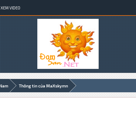
XEM VIDEO
 Nam
Thông tin của MaXskymn