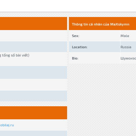
Thông tin cá nhân của MaXskymn
Sex:
Male
Location:
Russia
g tổng số bài viết)
Bio:
Шумоизо
bilej.ru