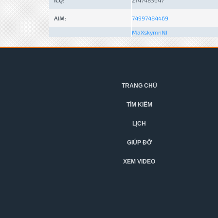
ICQ:
2147483647
AIM:
74997484469
MaXskymnNJ
TRANG CHỦ
TÌM KIẾM
LỊCH
GIÚP ĐỠ
XEM VIDEO