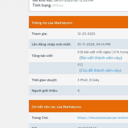
Giờ khu vực:
08-07-2026 lúc 12:29 PM
Tình trạng:
Offline
Thông tin của MaXskymn
Tham gia:
12-25-2025
Lần đăng nhập mới nhất:
01-11-2026, 04:14 PM
0 (0 bài viết mỗi ngày | 0 % tron
Tổng bài viết:
Bài viết thành viên này
(
)
0 ()
Chủ đề thành viên này
(
)
Thời gian duyệt:
3 Phút, 6 Giây
Người giới thiệu:
0
Chi tiết liên lạc của MaXskymn
Trang Chủ:
https://shumoizolyaciya-avtomo