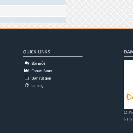
QUICK LINKS
ĐAM
Bài mới
Forum Stats
Bản rút gọn
Liên hệ
Đa
Nam