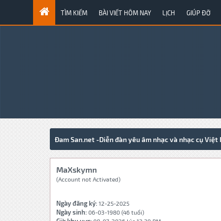
TÌM KIẾM
BÀI VIẾT HÔM NAY
LỊCH
GIÚP ĐỠ
Đam San.net -Diễn đàn yêu âm nhạc và nhạc cụ Việt
MaXskymn
(Account not Activated)
Ngày đăng ký:
12-25-2025
Ngày sinh:
06-03-1980 (46 tuổi)