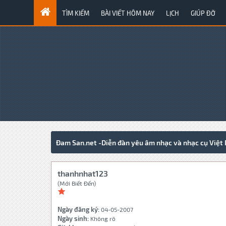
TÌM KIẾM
BÀI VIẾT HÔM NAY
LỊCH
GIÚP ĐỠ
Đam San.net -Diễn đàn yêu âm nhạc và nhạc cụ Việt
thanhnhat123
(Mới Biết Đến)
Ngày đăng ký:
04-05-2007
Ngày sinh:
Không rõ