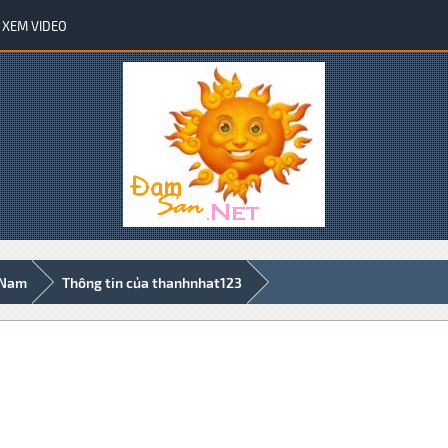
XEM VIDEO
 Nam
Thông tin của thanhnhat123