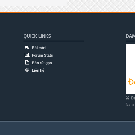
QUICK LINKS
ĐAM
Bài mới
Forum Stats
Bản rút gọn
Liên hệ
Đa
Nam