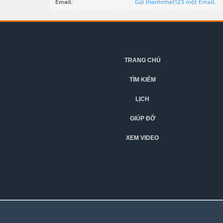
Email:
Gửi thanhnhat123 một Email.
TRANG CHỦ
TÌM KIẾM
LỊCH
GIÚP ĐỠ
XEM VIDEO