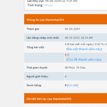
Giờ khu vực:
08-08-2026 lúc 11:01 AM
Tình trạng:
Offline
Thông tin của thanhnhat123
Tham gia:
04-05-2007
Lần đăng nhập mới nhất:
06-10-2012, 02:14 AM
4 (0 bài viết mỗi ngày | 0.02 % t
Tổng bài viết:
Bài viết thành viên này
(
)
0 ()
Chủ đề thành viên này
(
)
Thời gian duyệt:
58 Phút, 19 Giây
Người giới thiệu:
0
Danh tiếng:
0
[
Chi tiết
]
Chi tiết liên lạc của thanhnhat123