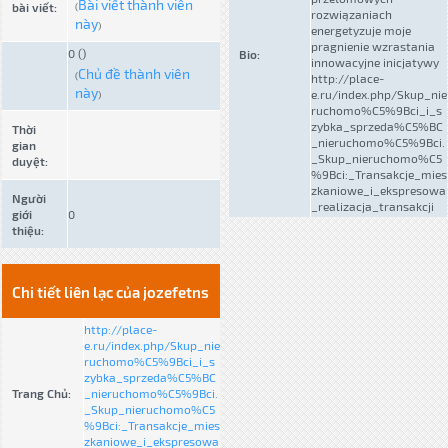
Bài viết thành viên
bài viết:
(
rozwiązaniach
này
)
energetyzuje moje
pragnienie wzrastania
0 ()
Bio:
innowacyjne inicjatywy
Chủ đề thành viên
(
http://place-
này
e.ru/index.php/Skup_nie
)
ruchomo%C5%9Bci_i_s
zybka_sprzeda%C5%BC
Thời
_nieruchomo%C5%9Bci.
gian
_Skup_nieruchomo%C5
duyệt:
%9Bci:_Transakcje_mies
zkaniowe_i_ekspresowa
Người
_realizacja_transakcji
giới
0
thiệu:
Chi tiết liên lạc của jozefetns
http://place-
e.ru/index.php/Skup_nie
ruchomo%C5%9Bci_i_s
zybka_sprzeda%C5%BC
Trang Chủ:
_nieruchomo%C5%9Bci.
_Skup_nieruchomo%C5
%9Bci:_Transakcje_mies
zkaniowe_i_ekspresowa