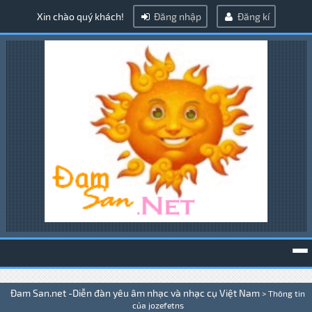
Xin chào quý khách!
Đăng nhập
Đăng kí
To
Đam San.net -Diễn đàn yêu âm nhạc và nhạc cụ Việt Nam
>
Thông tin
na
của jozefetns