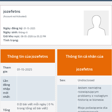
jozefetns
(Account not Activated)
Ngày đăng ký:
01-15-2025
Ngày sinh:
Không rõ
Giờ khu vực:
08-05-2026 lúc 05:22 PM
Tình trạng:
Thông tin của jozefetns
Thông tin cá nhân của
Tham
jozefetns
01-15-2025
gia:
Sex:
Undisclosed
Lần
đăng
Jestem namiętną
nhập
rozwiązującym
mới
problemy z rozległym
nhất:
historią w biznesie.
0 (0 bài viết mỗi ngày | 0 %
Moja poświęcenie dla
trong tổng số bài viết)
Tổng
przełomowych